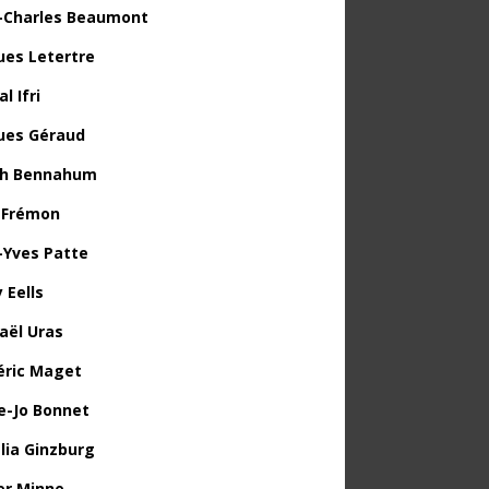
-Charles Beaumont
ues Letertre
l Ifri
ues Géraud
th Bennahum
 Frémon
-Yves Patte
 Eells
aël Uras
éric Maget
e-Jo Bonnet
lia Ginzburg
ier Minne