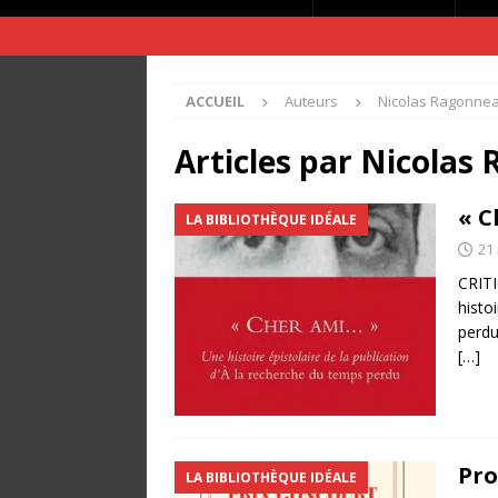
ACCUEIL
Auteurs
Nicolas Ragonne
Articles par
Nicolas
« C
LA BIBLIOTHÈQUE IDÉALE
21
CRIT
histo
perdu
[…]
Pro
LA BIBLIOTHÈQUE IDÉALE