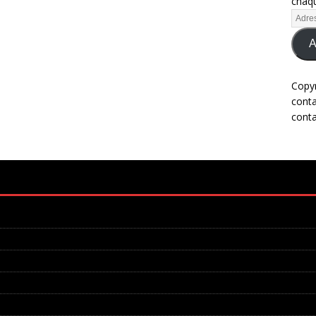
chaqu
A
Copy
cont
cont