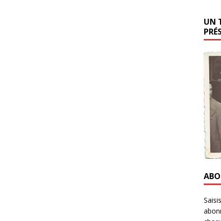
UN 
PRÉ
ABO
Saisi
abonn