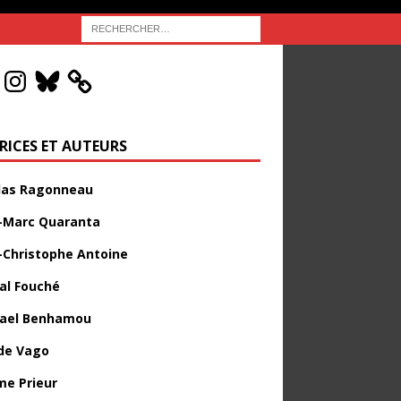
RICES ET AUTEURS
las Ragonneau
-Marc Quaranta
-Christophe Antoine
al Fouché
ael Benhamou
de Vago
me Prieur