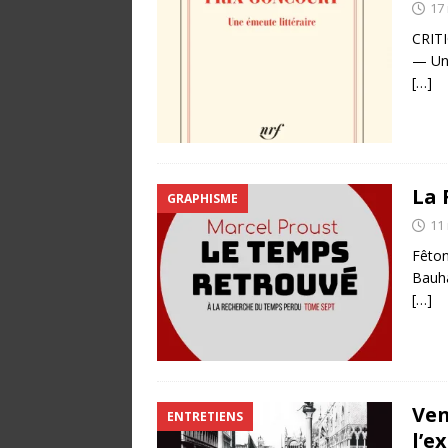
17
CRITI
— Une
[…]
La 
GRAPHISME
11
Fêton
Bauh
[…]
Ven
ENTRETIENS
l’e