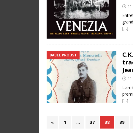
11
Entre
grand
[…]
C.K
BABEL PROUST
tra
Jea
11
L’arr
premi
[…]
«
1
…
37
38
39