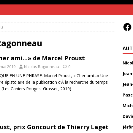
au
 Ragonneau
AUT
her ami…» de Marcel Proust
Nico
 mai 2019
Nicolas Ragonneau
0
Jean
IQUE EN UNE PHRASE. Marcel Proust, « Cher ami…» Une
ire épistolaire de la publication d’À la recherche du temps
Jean
 (Les Cahiers Rouges, Grasset, 2019).
Pasc
Mich
Davi
ust, prix Goncourt de Thierry Laget
Jérô