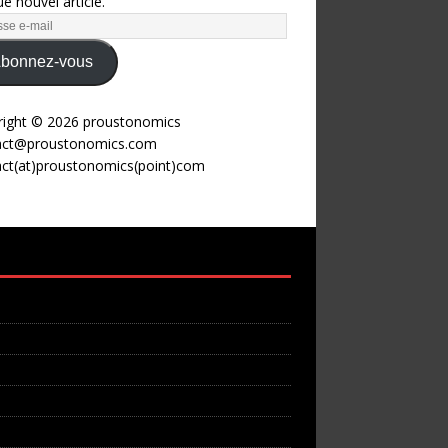
e nouvel article.
bonnez-vous
right © 2026 proustonomics
act@proustonomics.com
act(at)proustonomics(point)com