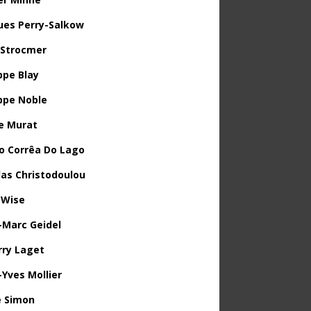
ues Perry-Salkow
 Strocmer
ppe Blay
ippe Noble
e Murat
o Corrêa Do Lago
las Christodoulou
 Wise
-Marc Geidel
rry Laget
-Yves Mollier
 Simon