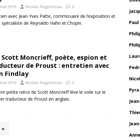
 mai 2019
Nicolas Ragonneau
0
Jacq
tien avec Jean-Yves Patte, commissaire de l’exposiition et
Paul
 spécialiste de Reynaldo Hahn et Chopin.
Phili
Phil
Laur
. Scott Moncrieff, poète, espion et
ducteur de Proust : entretien avec
Pedr
n Findlay
Nico
 mai 2019
Nicolas Ragonneau
3
Pyra
ière-petite nièce de Scott Moncrieff lève le voile sur le
er traducteur de Proust en anglais.
Jean
Thie
Jean
»
Anne