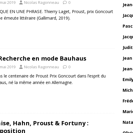
 mai 2019
Nicolas Ragonneau
0
Jean
QUE EN UNE PHRASE. Thierry Laget, Proust, prix Goncourt
Jacq
 émeute littéraire (Gallimard, 2019).
Pasca
Jacq
Judi
Recherche en mode Bauhaus
Jean
 mai 2019
Nicolas Ragonneau
0
Jean
s le centenaire de Proust Prix Goncourt dans l’esprit du
Emily
aus, né la même année en Allemagne.
Mich
Fréd
Mari
ise, Hahn, Proust & Fortuny :
Nata
xposition
Oliv